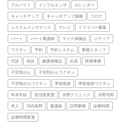
アルバイト
インフルエンザ
カレンダー
キャッチアップ
キャッチアップ接種
コロナ
システムメンテナンス
テレビ
ドライバー募集
パート
パート看護師
マイナ保険証
メディア
ワクチン
予約
予約システム
事務スタッフ
代診
休診
健康保険証
出演
医療事務
子宮頚がん
子宮頚がんワクチン
子宮頸がんワクチン
帯状疱疹
帯状疱疹ワクチン
年末年始
担当医変更
水野クリニック
水野宅郎
求人
河内長野
看護師
訪問事務
診療時間
診療時間変更