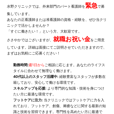
緊急
水野クリニックでは、外来部門のパート看護師を
で募
集しています。
あなたの正看護師または准看護師の資格・経験を、ぜひ当クリ
ニックで活かしませんか？
「すぐに働きたい！」という方、大歓迎です。
就職お祝い金
ささやかではございますが、
をご用意
しています。詳細は面接にてご説明させていただきますので、
まずはお気軽にご応募ください！
勤務時間:
週1日から
ご相談に応じます。あなたのライフス
タイルに合わせて無理なく働けます。
40代以上のスタッフ活躍中:
経験豊富なスタッフが多数在
籍しており、安心して働ける環境です。
スキルアップを応援:
より専門的な知識・技術を身につけ
たい方に最適な環境です。
フットケアに注力:
当クリニックではフットケアに力を入
れており、フットケア、創傷、褥瘡などに関する最新の知
識と技術を習得できます。専門性を高めたい方に最適で