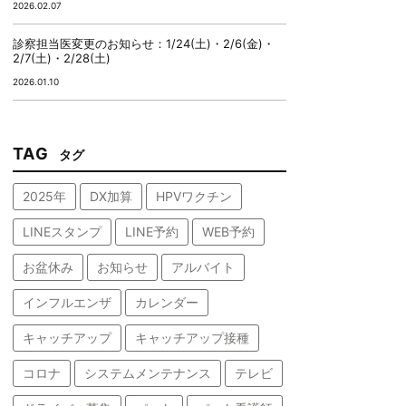
2026.02.07
診察担当医変更のお知らせ：1/24(土)・2/6(金)・
2/7(土)・2/28(土)
2026.01.10
TAG
タグ
2025年
DX加算
HPVワクチン
LINEスタンプ
LINE予約
WEB予約
お盆休み
お知らせ
アルバイト
インフルエンザ
カレンダー
キャッチアップ
キャッチアップ接種
コロナ
システムメンテナンス
テレビ