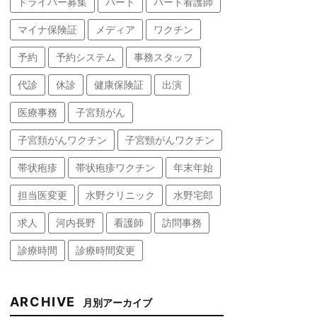
ドライバー募集
パート
パート看護師
マイナ保険証
メディア
ワクチン
予約
予約システム
事務スタッフ
代診
休診
健康保険証
出演
医療事務
子宮頚がん
子宮頚がんワクチン
子宮頸がんワクチン
帯状疱疹
帯状疱疹ワクチン
年末年始
担当医変更
水野クリニック
水野宅郎
求人
河内長野
看護師
訪問事務
診療時間
診療時間変更
ARCHIVE
月別アーカイブ