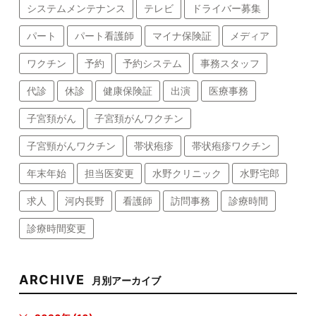
システムメンテナンス
テレビ
ドライバー募集
パート
パート看護師
マイナ保険証
メディア
ワクチン
予約
予約システム
事務スタッフ
代診
休診
健康保険証
出演
医療事務
子宮頚がん
子宮頚がんワクチン
子宮頸がんワクチン
帯状疱疹
帯状疱疹ワクチン
年末年始
担当医変更
水野クリニック
水野宅郎
求人
河内長野
看護師
訪問事務
診療時間
診療時間変更
ARCHIVE
月別アーカイブ