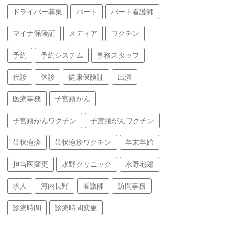
ドライバー募集
パート
パート看護師
マイナ保険証
メディア
ワクチン
予約
予約システム
事務スタッフ
代診
休診
健康保険証
出演
医療事務
子宮頚がん
子宮頚がんワクチン
子宮頸がんワクチン
帯状疱疹
帯状疱疹ワクチン
年末年始
担当医変更
水野クリニック
水野宅郎
求人
河内長野
看護師
訪問事務
診療時間
診療時間変更