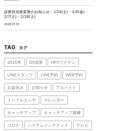
診察担当医変更のお知らせ：1/24(土)・2/6(金)・
2/7(土)・2/28(土)
2026.01.10
TAG
タグ
2025年
DX加算
HPVワクチン
LINEスタンプ
LINE予約
WEB予約
お盆休み
お知らせ
アルバイト
インフルエンザ
カレンダー
キャッチアップ
キャッチアップ接種
コロナ
システムメンテナンス
テレビ