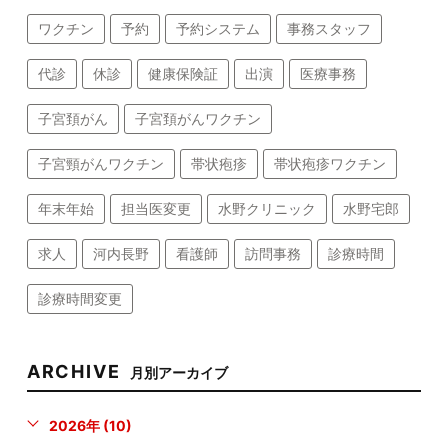
ワクチン
予約
予約システム
事務スタッフ
代診
休診
健康保険証
出演
医療事務
子宮頚がん
子宮頚がんワクチン
子宮頸がんワクチン
帯状疱疹
帯状疱疹ワクチン
年末年始
担当医変更
水野クリニック
水野宅郎
求人
河内長野
看護師
訪問事務
診療時間
診療時間変更
ARCHIVE
月別アーカイブ
2026年 (10)