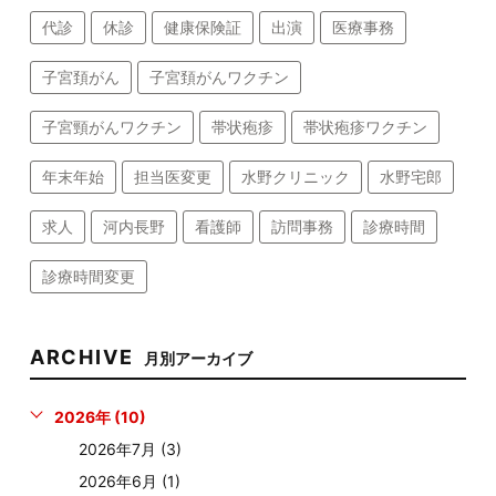
代診
休診
健康保険証
出演
医療事務
子宮頚がん
子宮頚がんワクチン
子宮頸がんワクチン
帯状疱疹
帯状疱疹ワクチン
年末年始
担当医変更
水野クリニック
水野宅郎
求人
河内長野
看護師
訪問事務
診療時間
診療時間変更
ARCHIVE
月別アーカイブ
2026年 (10)
2026年7月 (3)
2026年6月 (1)