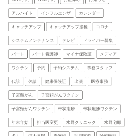
アルバイト
インフルエンザ
カレンダー
キャッチアップ
キャッチアップ接種
コロナ
システムメンテナンス
テレビ
ドライバー募集
パート
パート看護師
マイナ保険証
メディア
ワクチン
予約
予約システム
事務スタッフ
代診
休診
健康保険証
出演
医療事務
子宮頚がん
子宮頚がんワクチン
子宮頸がんワクチン
帯状疱疹
帯状疱疹ワクチン
年末年始
担当医変更
水野クリニック
水野宅郎
求人
河内長野
看護師
訪問事務
診療時間